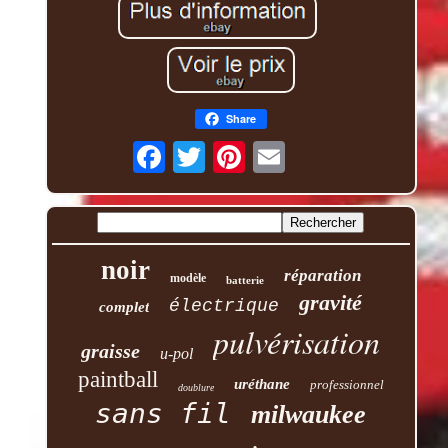
Share
noir
réparation
modèle
batterie
gravité
électrique
complet
pulvérisation
graisse
u-pol
paintball
uréthane
professionnel
doublure
sans fil
milwaukee