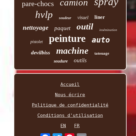
spray
camion
pare-chocs
hvlp
liner
visuel
soudeur
outil
nettoyage
paquet
insémination
peinture
auto
pistolet
machine
devilbiss
tatouage
outils
soudure
Accueil
Nous écrire
Politique de confidentialité
Conditions d'utilisation
EN
FR