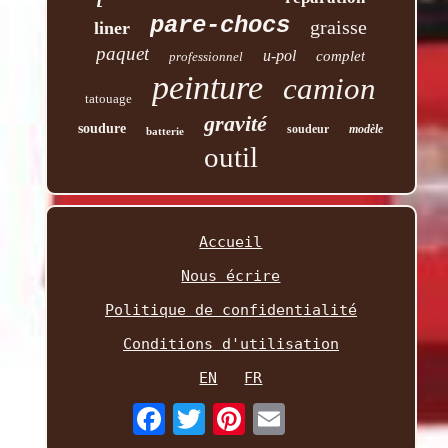
pare-chocs
graisse
liner
paquet
u-pol
complet
professionnel
peinture
camion
tatouage
gravité
soudure
soudeur
modèle
batterie
outil
Accueil
Nous écrire
Politique de confidentialité
Conditions d'utilisation
EN
FR