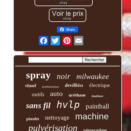
Share
spray
noir
milwaukee
électrique
devilbiss
visuel
insémination
auto
outils
uréthane
doublure
hvlp
sans fil
paintball
machine
nettoyage
pistolet
pulvérisation
réparation