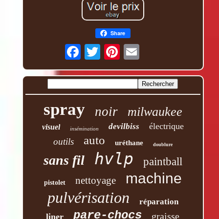
Share
spray
noir
milwaukee
électrique
devilbiss
visuel
insémination
auto
outils
uréthane
doublure
hvlp
sans fil
paintball
machine
nettoyage
pistolet
pulvérisation
réparation
pare-chocs
graisse
liner