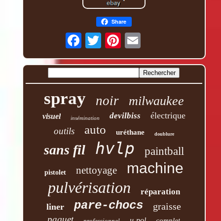
Share
spray
noir
milwaukee
électrique
devilbiss
visuel
insémination
auto
outils
uréthane
doublure
hvlp
sans fil
paintball
machine
nettoyage
pistolet
pulvérisation
réparation
pare-chocs
graisse
liner
paquet
u-pol
complet
professionnel