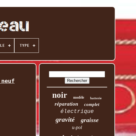
LE
TYPE
 neuf
noir
modèle
batterie
réparation
complet
électrique
gravité
graisse
u-pol