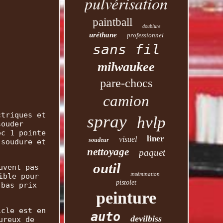
pulvérisation
paintball
doublure
uréthane
professionnel
sans fil
milwaukee
pare-chocs
camion
ctriques et
spray
hvlp
souder
ec 1 pointe
liner
visuel
soudeur
 soudure et
nettoyage
paquet
outil
uvent pas
insémination
ible pour
pistolet
 bas prix
peinture
icle est en
auto
devilbiss
ureux de