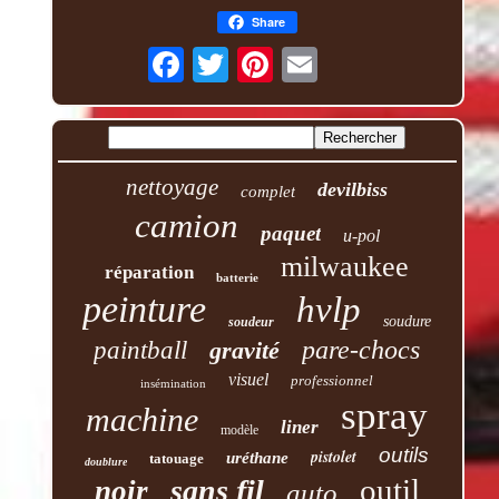
Share
nettoyage
devilbiss
complet
camion
paquet
u-pol
milwaukee
réparation
batterie
peinture
hvlp
soudure
soudeur
pare-chocs
paintball
gravité
visuel
professionnel
insémination
spray
machine
liner
modèle
outils
pistolet
uréthane
tatouage
doublure
outil
sans fil
noir
auto