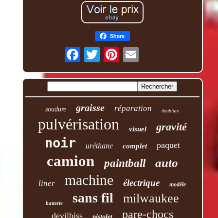
Share
graisse
réparation
soudure
doublure
pulvérisation
gravité
visuel
noir
paquet
uréthane
complet
camion
auto
paintball
machine
électrique
liner
modèle
sans fil
milwaukee
batterie
pare-chocs
devilbiss
pistolet