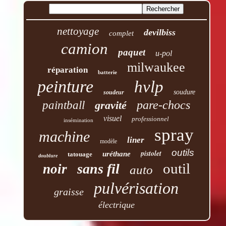
nettoyage
devilbiss
complet
camion
paquet
u-pol
milwaukee
réparation
batterie
peinture
hvlp
soudure
soudeur
pare-chocs
paintball
gravité
visuel
professionnel
insémination
spray
machine
liner
modèle
outils
pistolet
uréthane
tatouage
doublure
outil
sans fil
noir
auto
pulvérisation
graisse
électrique