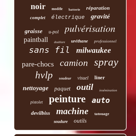
noir
réparation
modèle
batterie
gravité
électrique
complet
pulvérisation
graisse
u-pol
paintball
uréthane
professionnel
doublure
sans fil
milwaukee
spray
camion
pare-chocs
hvlp
liner
visuel
soudeur
outil
nettoyage
paquet
insémination
peinture
auto
pistolet
machine
devilbiss
tatouage
outils
soudure