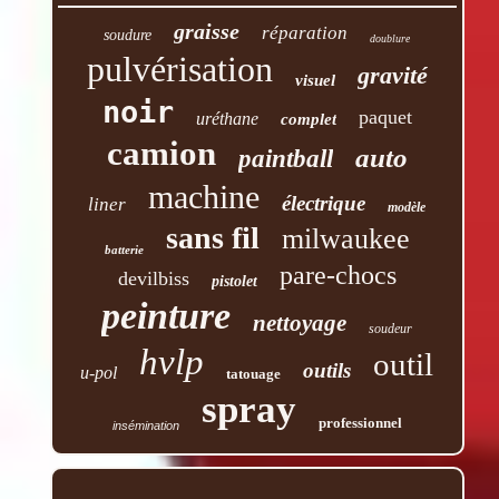
graisse
réparation
soudure
doublure
pulvérisation
gravité
visuel
noir
paquet
uréthane
complet
camion
auto
paintball
machine
électrique
liner
modèle
sans fil
milwaukee
batterie
pare-chocs
devilbiss
pistolet
peinture
nettoyage
soudeur
hvlp
outil
outils
u-pol
tatouage
spray
professionnel
insémination