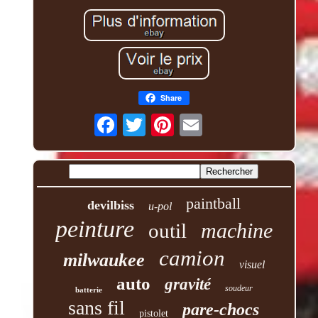
Share
paintball
devilbiss
u-pol
peinture
machine
outil
camion
milwaukee
visuel
auto
gravité
soudeur
batterie
sans fil
pare-chocs
pistolet