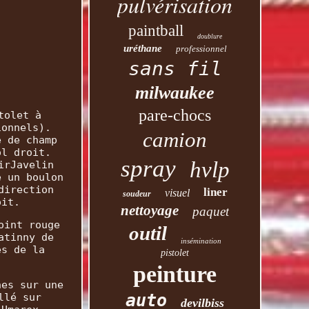
pulvérisation
paintball
doublure
uréthane
professionnel
sans fil
milwaukee
pare-chocs
tolet à
ionnels).
camion
e de champ
ol droit.
spray
hvlp
irJavelin
e un boulon
direction
liner
visuel
soudeur
oit.
nettoyage
paquet
oint rouge
outil
atinny de
insémination
és de la
pistolet
peinture
hes sur une
auto
llé sur
devilbiss