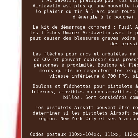
l'AirJavelin, pratique pour les ses
AirJavelin est plus qu'une nouvelle fa
le plaisir du tir à l'arc pour toute 
d'énergie à la bouche).
Le kit de démarrage comprend : Fusil A
les flèches Umarex AirJavelin avec le p
peut causer des blessures graves voire 
des pressi
Les flèches pour arcs et arbalètes ne 
de CO2 et peuvent exploser sous press
personnes à proximité. Boulons et flé
moins qu'ils ne respectent les exig
vitesse inférieure à 700 FPS, si
Boulons et fléchettes pour pistolets à
Internes, amovibles ou non amovibles (
billes. Sont considérés com
Les pistolets Airsoft peuvent être re
déterminer si les pistolets Airsoft pe
région. New York City et ses 5 arron
Codes postaux 100xx-104xx, 111xx, 112xx