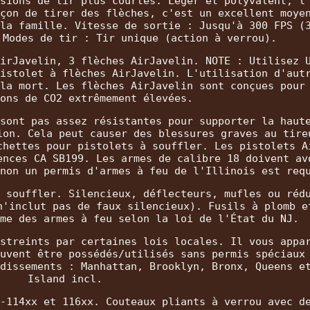
sions de tir plus courtes. Léger et polyvalent, l
çon de tirer des flèches, c'est un excellent moye
la famille. Vitesse de sortie : Jusqu'à 300 FPS (
 Modes de tir : Tir unique (action à verrou).
irJavelin, 3 flèches AirJavelin. NOTE : Utilisez 
istolet à flèches AirJavelin. L'utilisation d'aut
la mort. Les flèches AirJavelin sont conçues pour
ons de CO2 extrêmement élevées.
sont pas assez résistantes pour supporter la haut
ion. Cela peut causer des blessures graves au tire
chettes pour pistolets à souffler. Les pistolets A
ences CA SB199. Les armes de calibre 18 doivent av
non un permis d'armes à feu de l'Illinois est req
 souffler. Silencieux, déflecteurs, mufles ou réd
n'inclut pas de faux silencieux). Fusils à plomb e
me des armes à feu selon la loi de l'État du NJ.
streints par certaines lois locales. Il vous appa
uvent être possédés/utilisés sans permis spéciaux
dissements : Manhattan, Brooklyn, Bronx, Queens e
Island incl.
-114xx et 116xx. Couteaux pliants à verrou avec d