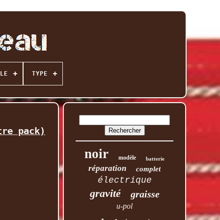
LE
TYPE
tre pack)
noir
modèle
batterie
réparation
complet
électrique
gravité
graisse
u-pol