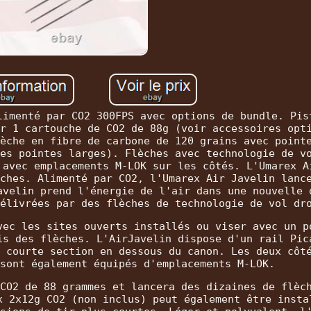
limenté par CO2 300FPS avec options de bundle. Pis
r 1 cartouche de CO2 de 88g (voir accessoires opt
èche en fibre de carbone de 120 grains avec point
es pointes larges). Flèches avec technologie de v
 avec emplacements M-LOK sur les côtés. L'Umarex A
ches. Alimenté par CO2, l'Umarex Air Javelin lanc
avelin prend l'énergie de l'air dans une nouvelle 
élivrées par des flèches de technologie de vol dr
vec les sites ouverts installés ou viser avec un p
is des flèches. L'AirJavelin dispose d'un rail Pic
 courte section en dessous du canon. Les deux côt
sont également équipés d'emplacements M-LOK.
CO2 de 88 grammes et lancera des dizaines de flèc
x 2x12g CO2 (non inclus) peut également être insta