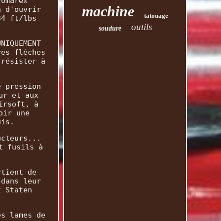
'Umarex
machine
n d'ouvrir
tatouage
34 ft/lbs
outils
soudure
UNIQUEMENT
res flèches
 résister à
e pression
ur et aux
irsoft, à
oir une
uis.
ucteurs...
t fusils à
rtient de
 dans leur
t Staten
es lames de