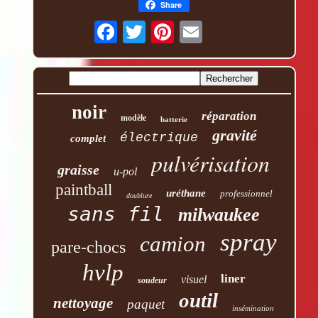
Share
noir
réparation
modèle
batterie
gravité
électrique
complet
pulvérisation
graisse
u-pol
paintball
uréthane
professionnel
doublure
sans fil
milwaukee
spray
camion
pare-chocs
hvlp
liner
visuel
soudeur
outil
nettoyage
paquet
insémination