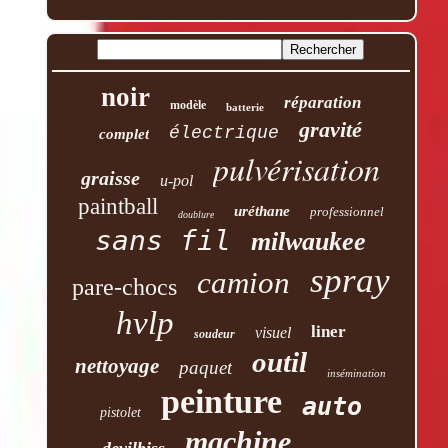
noir
réparation
modèle
batterie
gravité
électrique
complet
pulvérisation
graisse
u-pol
paintball
uréthane
professionnel
doublure
sans fil
milwaukee
spray
camion
pare-chocs
hvlp
liner
visuel
soudeur
outil
nettoyage
paquet
insémination
peinture
auto
pistolet
machine