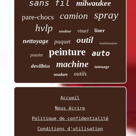
sans fil
milwaukee
spray
camion
pare-chocs
hvlp
liner
visuel
soudeur
outil
nettoyage
paquet
insémination
peinture
auto
pistolet
machine
devilbiss
tatouage
outils
soudure
Accueil
Nous écrire
Politique de confidentialité
Conditions d'utilisation