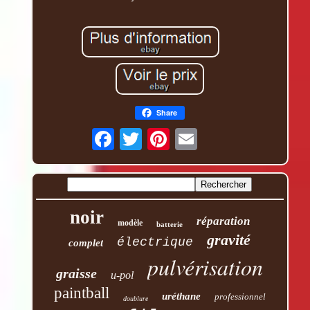
Share
noir
réparation
modèle
batterie
gravité
électrique
complet
pulvérisation
graisse
u-pol
paintball
uréthane
professionnel
doublure