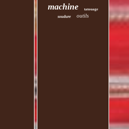
machine
tatouage
outils
soudure