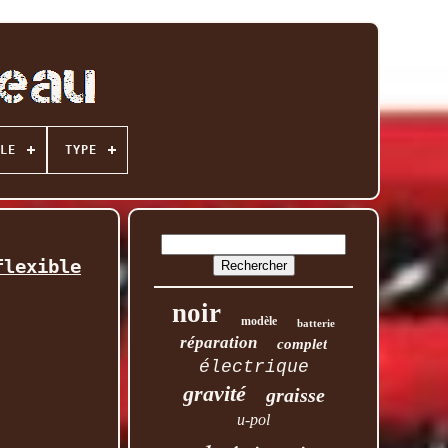
LE
TYPE
flexible
noir
modèle
batterie
réparation
complet
électrique
gravité
graisse
u-pol