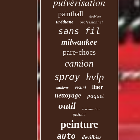
pulvérisation
paintball
doublure
uréthane
professionnel
sans fil
milwaukee
pare-chocs
camion
spray
hvlp
liner
visuel
soudeur
nettoyage
paquet
outil
insémination
pistolet
peinture
auto
devilbiss