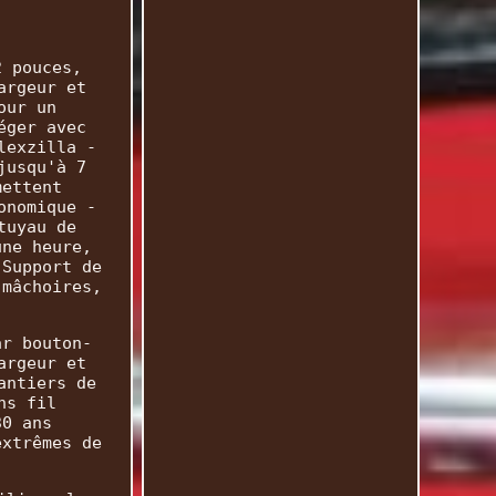
2 pouces,
argeur et
our un
éger avec
lexzilla -
jusqu'à 7
mettent
onomique -
tuyau de
une heure,
 Support de
 mâchoires,
ar bouton-
argeur et
antiers de
ns fil
30 ans
extrêmes de