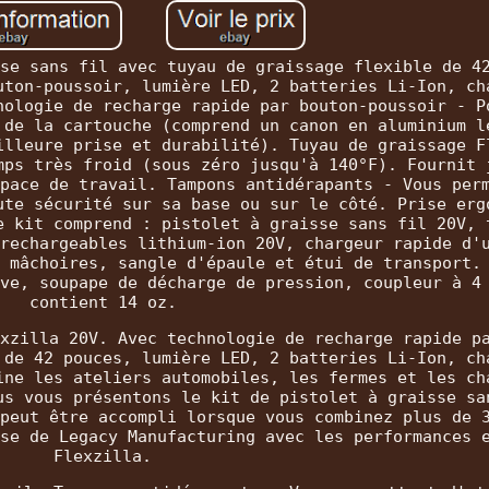
se sans fil avec tuyau de graissage flexible de 4
uton-poussoir, lumière LED, 2 batteries Li-Ion, ch
nologie de recharge rapide par bouton-poussoir - P
 de la cartouche (comprend un canon en aluminium l
illeure prise et durabilité). Tuyau de graissage F
mps très froid (sous zéro jusqu'à 140°F). Fournit 
pace de travail. Tampons antidérapants - Vous per
ute sécurité sur sa base ou sur le côté. Prise erg
e kit comprend : pistolet à graisse sans fil 20V, 
rechargeables lithium-ion 20V, chargeur rapide d'
 mâchoires, sangle d'épaule et étui de transport.
ve, soupape de décharge de pression, coupleur à 4
contient 14 oz.
xzilla 20V. Avec technologie de recharge rapide p
 de 42 pouces, lumière LED, 2 batteries Li-Ion, ch
ine les ateliers automobiles, les fermes et les ch
us vous présentons le kit de pistolet à graisse sa
peut être accompli lorsque vous combinez plus de 
se de Legacy Manufacturing avec les performances 
Flexzilla.