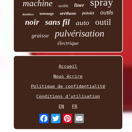
spray
machine
liner
modèle
outils
pistolet
uréthane
tatouage
doublure
outil
sans fil
noir
auto
pulvérisation
graisse
électrique
Accueil
Nous écrire
Politique de confidentialité
Conditions d'utilisation
EN
FR