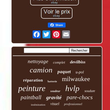
Share
nettoyage
devilbiss
complet
camion
paquet
u-pol
milwaukee
réparation
batterie
peinture
hvlp
soudure
soudeur
pare-chocs
paintball
gravité
visuel
professionnel
insémination