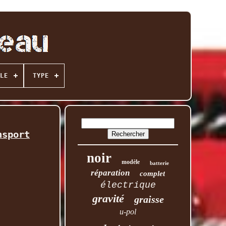
LE
TYPE
nsport
noir
modèle
batterie
réparation
complet
électrique
gravité
graisse
u-pol