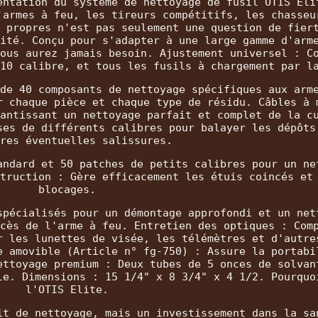
entation du système de nettoyage de fusil OTIS Eli
'armes à feu, les tireurs compétitifs, les chasseu
 propres n'est pas seulement une question de fier
ité. Conçu pour s'adapter à une large gamme d'arm
ous aurez jamais besoin. Ajustement universel : C
10 calibre, et tous les fusils à chargement par l
de 40 composants de nettoyage spécifiques aux arm
r chaque pièce et chaque type de résidu. Câbles à 
antissant un nettoyage parfait et complet de la c
ses de différents calibres pour balayer les dépôts
res éventuelles salissures.
andard et 50 patches de petits calibres pour un ne
truction : Gère efficacement les étuis coincés et
blocages.
spécialisés pour un démontage approfondi et un net
cès de l'arme à feu. Entretien des optiques : Com
r les lunettes de visée, les télémètres et d'autre
e amovible (Article n° fg-750) : Assure la portabi
ettoyage premium : Deux tubes de 5 onces de solvan
le. Dimensions : 15 1/4" x 8 3/4" x 4 1/2. Pourquo
l'OTIS Elite.
it de nettoyage, mais un investissement dans la sa