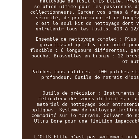
nettoyage de fusil OTIS Elite. Prés
solution ultime pour les passionnés d
collectionneurs. Garder vos armes à feu
sécurité, de performance et de longév
c'est le seul kit de nettoyage dont v
entretenir tous les fusils. 410 à 12/
Ensemble de nettoyage complet : Plus 
garantissant qu'il y a un outil pou
flexible : 6 longueurs différentes, gar
bouche. Brossettes en bronze : 22 bros
et aut
Patches tous calibres : 100 patches st
profondeur. Outils de retrait d'obs
Outils de précision : Instruments 
méticuleux des zones difficiles d'ac
matériel de nettoyage pour entreteni
optiques. Système de nettoyage tactiqu
commodité sur le terrain. Solvant de n
Ultra Bore pour une finition impeccab
L'OTIS Elite n'est pas seulement un k