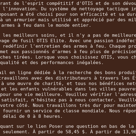
rant de l'esprit compétitif d'OTIS et de son dévo
 l'innovation. Du système de nettoyage tactique i
mposant a été choisi pour son efficacité et sa dur
à un armurier mais utilisé et apprécié par des mi
'armes à feu dans le monde entier.
 les meilleurs soins, et il n'y a pas de meilleur
yage de fusil OTIS Elite. Avec une passion indéfec
 redéfinir l'entretien des armes à feu. Chaque pr
met aux passionnés d'armes à feu plus de précisio
ches tirées. Lorsque vous choisissez OTIS, vous c
qualité et des performances inégalées.
ail en ligne dédiée à la recherche des bons produi
travaillons avec des distributeurs à travers les É
 à une œuvre de charité, et tous nos bénéfices net
 et les enfants vulnérables dans les villes pauvre
pour une vie meilleure. Veuillez vérifier l'adres
 satisfait, n'hésitez pas à nous contacter. Veuill
votre côté. Nous travaillons très dur pour mainte
 fournir un service de classe mondiale. Nous répo
 délai de 0 à 8 heures.
quant sur le lien Poser une question en bas de la
 seulement. À partir de 58,45 $. À partir de 13,9