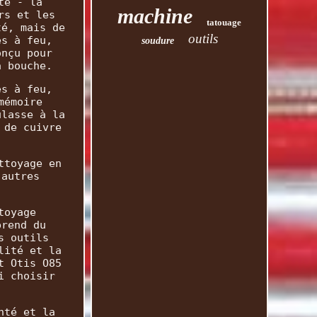
te - la
machine
rs et les
tatouage
té, mais de
outils
es à feu,
soudure
onçu pour
a bouche.
es à feu,
mémoire
ulasse à la
 de cuivre
ttoyage en
 autres
toyage
prend du
s outils
lité et la
t Otis O85
i choisir
nté et la