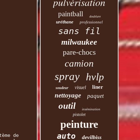
pulvérisation
paintball
doublure
uréthane
professionnel
sans fil
milwaukee
pare-chocs
camion
spray
hvlp
liner
visuel
soudeur
nettoyage
paquet
outil
insémination
pistolet
peinture
auto
tème de
devilbiss