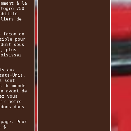
uement à la
ntégré 750
abilité.
lliers de
e façon de
tible pour
oduit sous
n, plus
hoisissez
ts aux
tats-Unis.
s sont
s du monde
se avant de
ez vous
nir notre
ndons dans
 page. Pour
6 $.