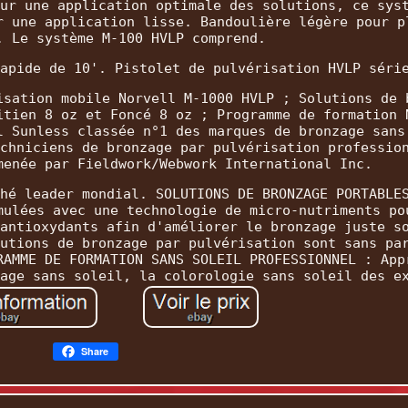
ur une application optimale des solutions, ce sys
r une application lisse. Bandoulière légère pour p
. Le système M-100 HVLP comprend.
apide de 10'. Pistolet de pulvérisation HVLP séri
isation mobile Norvell M-1000 HVLP ; Solutions de 
itien 8 oz et Foncé 8 oz ; Programme de formation 
l Sunless classée n°1 des marques de bronzage sans
chniciens de bronzage par pulvérisation professio
menée par Fieldwork/Webwork International Inc.
hé leader mondial. SOLUTIONS DE BRONZAGE PORTABLE
mulées avec une technologie de micro-nutriments po
antioxydants afin d'améliorer le bronzage juste s
utions de bronzage par pulvérisation sont sans pa
RAMME DE FORMATION SANS SOLEIL PROFESSIONNEL : App
age sans soleil, la colorologie sans soleil des e
Share