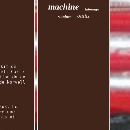
machine
tatouage
outils
soudure
 kit de
nel. Carte
tion de ce
de Norvell
sus. Le
re une
nts et