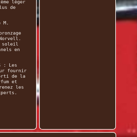
tème léger
lus de
e M.
bronzage
Norvell.
 soleil
nnels en
S : Les
ur fournir
orti de la
rfum et
renez les
xperts.