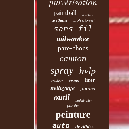
pulvérisation
paintball
doublure
uréthane
professionnel
sans fil
milwaukee
pare-chocs
camion
spray
hvlp
liner
visuel
soudeur
nettoyage
paquet
outil
insémination
pistolet
peinture
auto
devilbiss