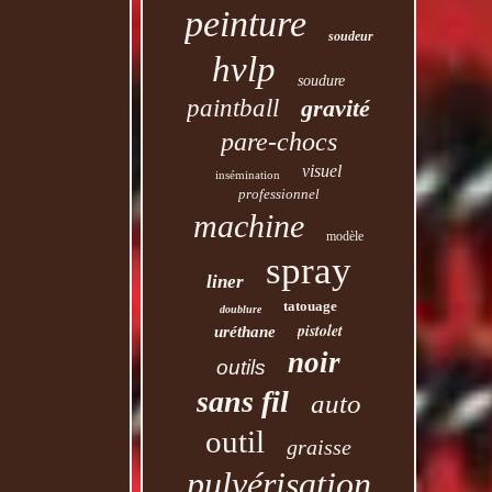
peinture
soudeur
hvlp
soudure
paintball
gravité
pare-chocs
visuel
insémination
professionnel
machine
modèle
spray
liner
tatouage
doublure
pistolet
uréthane
noir
outils
sans fil
auto
outil
graisse
pulvérisation