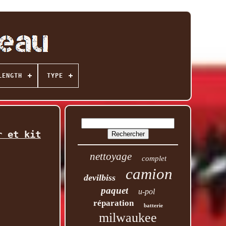
LENGTH
TYPE
r et kit
nettoyage
complet
camion
devilbiss
paquet
u-pol
réparation
batterie
milwaukee