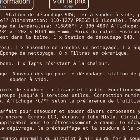
. Station de désoudage 90W, fer à souder à vide, 
e?? Alimentation: 110-127V PRISE US (Locale). Ten
age de température: 716896°F / 380-480? Affichage:
234 × L202 × H134 mm ±5mm. Poids du colis: Environ
est dans la boîte. 1 x Station de désoudage 948.
res). 1 x Ensemble de broches de nettoyage. 1 x Su
Éponge de nettoyage. 8 x Filtres en céramique.
bone. 1 x Tapis résistant à la chaleur.
age. Nouveau design pour le désoudage: station de 
souder à vide.
oints de soudure - efficace et facile. Fonctionnem
groupe jusqu'à 3 services utiles. Correction numér
s. Affichage °C/°F selon la préférence de l'utilis
arfait pour désouder et souder divers composants 
s encore. Écrans LCD, écrans à tube Nixie. Circui
applicable pour le rétrécissement à chaud, le séch
le dégivrage, le préchauffage et la soudure à la c
rmance anormale du pistolet à air ou du fer à sou