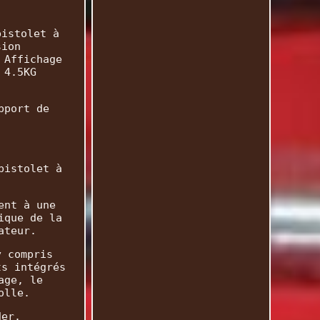
pistolet à
sion
 Affichage
 4.5KG
pport de
pistolet à
ent à une
ique de la
ateur.
y compris
ts intégrés
age, le
olle.
der.