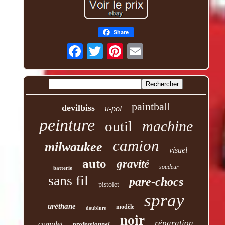
Share
paintball
devilbiss
u-pol
peinture
machine
outil
camion
milwaukee
visuel
auto
gravité
soudeur
batterie
sans fil
pare-chocs
pistolet
spray
uréthane
modèle
doublure
noir
réparation
complet
professionnel