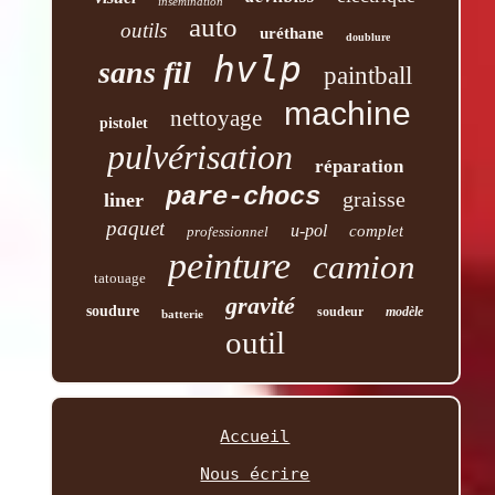
insémination
auto
outils
uréthane
doublure
hvlp
sans fil
paintball
machine
nettoyage
pistolet
pulvérisation
réparation
pare-chocs
graisse
liner
paquet
u-pol
complet
professionnel
peinture
camion
tatouage
gravité
soudure
soudeur
modèle
batterie
outil
Accueil
Nous écrire