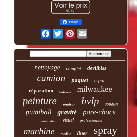
Share
nettoyage
devilbiss
complet
camion
paquet
u-pol
milwaukee
réparation
batterie
peinture
hvlp
soudure
soudeur
pare-chocs
paintball
gravité
visuel
professionnel
insémination
spray
machine
liner
modèle