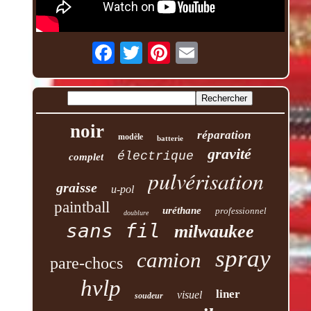
noir
réparation
modèle
batterie
gravité
électrique
complet
pulvérisation
graisse
u-pol
paintball
uréthane
professionnel
doublure
sans fil
milwaukee
spray
camion
pare-chocs
hvlp
liner
visuel
soudeur