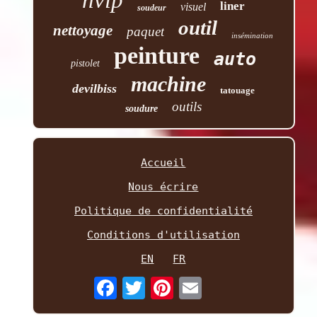
liner
visuel
soudeur
outil
nettoyage
paquet
insémination
peinture
auto
pistolet
machine
devilbiss
tatouage
outils
soudure
Accueil
Nous écrire
Politique de confidentialité
Conditions d'utilisation
EN
FR