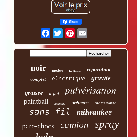
Share
noir
réparation
modèle
batterie
gravité
électrique
complet
pulvérisation
graisse
u-pol
paintball
uréthane
professionnel
doublure
sans fil
milwaukee
spray
camion
pare-chocs
hvlp