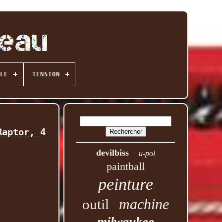
LE
TENSION
Raptor, 4
devilbiss
u-pol
paintball
peinture
machine
outil
milwaukee