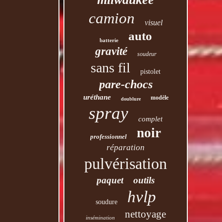
camion
visuel
auto
batterie
gravité
soudeur
sans fil
pistolet
pare-chocs
uréthane
modèle
doublure
spray
complet
noir
professionnel
réparation
pulvérisation
paquet
outils
hvlp
soudure
nettoyage
insémination