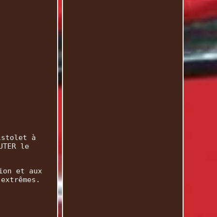
istolet à
UTER le
ion et aux
 extrêmes.