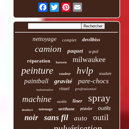
nettoyage
devilbiss
complet
camion
paquet
u-pol
milwaukee
réparation
batterie
peinture
hvlp
soudure
soudeur
pare-chocs
paintball
gravité
visuel
professionnel
insémination
spray
machine
liner
modèle
outils
pistolet
uréthane
tatouage
doublure
outil
sans fil
noir
auto
pulvérisation