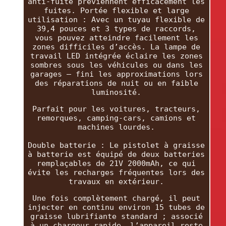
anti-fuite préviennent efficacement les
fuites. Portée flexible et large
utilisation : Avec un tuyau flexible de
39,4 pouces et 3 types de raccords,
vous pouvez atteindre facilement les
zones difficiles d’accès. La lampe de
travail LED intégrée éclaire les zones
sombres sous les véhicules ou dans les
garages — fini les approximations lors
des réparations de nuit ou en faible
luminosité.
Parfait pour les voitures, tracteurs,
remorques, camping-cars, camions et
machines lourdes.
Double batterie : Le pistolet à graisse
à batterie est équipé de deux batteries
remplaçables de 21V 2000mAh, ce qui
évite les recharges fréquentes lors des
travaux en extérieur.
Une fois complètement chargé, il peut
injecter en continu environ 15 tubes de
graisse lubrifiante standard ; associé
à un chargeur rapide, l’appareil reste