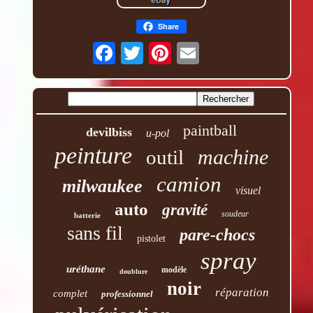
Share
paintball
devilbiss
u-pol
peinture
machine
outil
camion
milwaukee
visuel
auto
gravité
soudeur
batterie
sans fil
pare-chocs
pistolet
spray
uréthane
modèle
doublure
noir
réparation
complet
professionnel