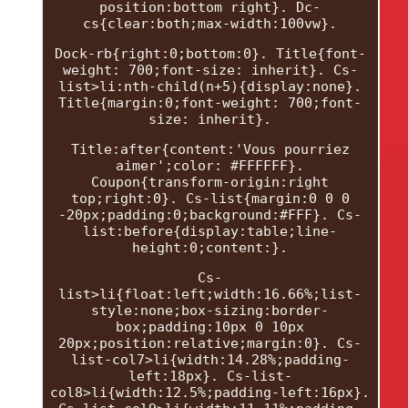
position:bottom right}. Dc-
cs{clear:both;max-width:100vw}.
Dock-rb{right:0;bottom:0}. Title{font-
weight: 700;font-size: inherit}. Cs-
list>li:nth-child(n+5){display:none}.
Title{margin:0;font-weight: 700;font-
size: inherit}.
Title:after{content:'Vous pourriez
aimer';color: #FFFFFF}.
Coupon{transform-origin:right
top;right:0}. Cs-list{margin:0 0 0
-20px;padding:0;background:#FFF}. Cs-
list:before{display:table;line-
height:0;content:}.
Cs-
list>li{float:left;width:16.66%;list-
style:none;box-sizing:border-
box;padding:10px 0 10px
20px;position:relative;margin:0}. Cs-
list-col7>li{width:14.28%;padding-
left:18px}. Cs-list-
col8>li{width:12.5%;padding-left:16px}.