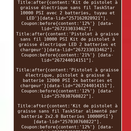
Title:after{content:'Kit de pistolet à
graisse électrique sans fil TaskStar
10000 PSI avec 2 batteries, tuyau et
LED'}[data-lid="257162028921"].
Coupon:before{content:'12%'} [data-
lid="267233033462"].
Title:after{content:'Pistolet à graisse
sans fil 10000 PSI Kit de pistolet à
graisse électrique LED 2 batteries et
chargeur'}[data-lid="267233033462"].
Coupon:before{content:'21%'} [data-
lid="267244014151"].
Title:after{content:'Pistolet à graisse
électrique, pistolet à graisse à
batterie 12000 PSI 2x batteries et
chargeur'}[data-lid="267244014151"].
Coupon:before{content:'12%'} [data-
lid="257030760822"].
Title:after{content:'Kit de pistolet à
graisse sans fil TaskStar alimenté par
batterie 2x2.0 Batteries 10000PSI'}
[data-lid="257030760822"].
Coupon:before{content:'12%'} [data-