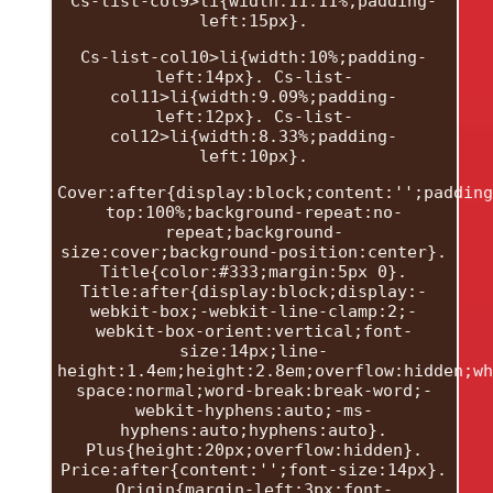
Cs-list-col9>li{width:11.11%;padding-
left:15px}.
Cs-list-col10>li{width:10%;padding-
left:14px}. Cs-list-
col11>li{width:9.09%;padding-
left:12px}. Cs-list-
col12>li{width:8.33%;padding-
left:10px}.
Cover:after{display:block;content:'';padding
top:100%;background-repeat:no-
repeat;background-
size:cover;background-position:center}.
Title{color:#333;margin:5px 0}.
Title:after{display:block;display:-
webkit-box;-webkit-line-clamp:2;-
webkit-box-orient:vertical;font-
size:14px;line-
height:1.4em;height:2.8em;overflow:hidden;wh
space:normal;word-break:break-word;-
webkit-hyphens:auto;-ms-
hyphens:auto;hyphens:auto}.
Plus{height:20px;overflow:hidden}.
Price:after{content:'';font-size:14px}.
Origin{margin-left:3px;font-