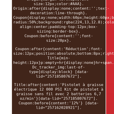
size:12px;color:#AAA}.
Origin:after{display:none;content:'';text-
decoration:line-through}.
Coupon{display:none;width:60px;height:60px;b
radius:50%;background:rgba(224,13,12.8);colo
align:center;padding-top:12px;box-
sizing:border-box}.
Coupon:before{content:'';font-
size:20px}.
Coupon:after{content:'Réduction';font-
size:12px;position:absolute;bottom:8px;right
Title{min-
height:12px}p:empty+hr{display:none}hr+span.
Dc_tracker_img:last-of-
type{display:block} [data-
lid="257185807672"].
Title:after{content:'Pistolet à graisse
électrique 12 000 PSI Kit de pistolet à
graisse sans fil avec 2 batteries 6,7
oz/min'}[data-lid="257185807672"].
Coupon:before{content:'12%'} [data-
lid="257162028921"].