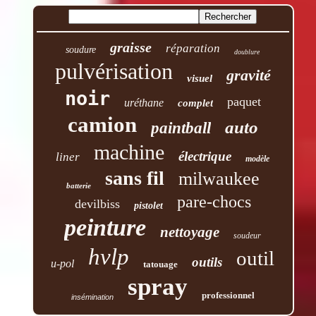
graisse
réparation
soudure
doublure
pulvérisation
gravité
visuel
noir
paquet
uréthane
complet
camion
auto
paintball
machine
électrique
liner
modèle
sans fil
milwaukee
batterie
pare-chocs
devilbiss
pistolet
peinture
nettoyage
soudeur
hvlp
outil
outils
u-pol
tatouage
spray
professionnel
insémination