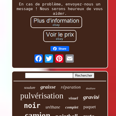
En cas de problème, envoyez-nous un
message ! Nous serons heureux de vous
aider.
Share
graisse
réparation
soudure
doublure
pulvérisation
gravité
visuel
noir
paquet
uréthane
complet
camion