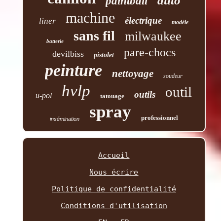
auto
paintball
machine
électrique
liner
modèle
sans fil
milwaukee
batterie
pare-chocs
devilbiss
pistolet
peinture
nettoyage
soudeur
hvlp
outil
outils
u-pol
tatouage
spray
professionnel
insémination
Accueil
Nous écrire
Politique de confidentialité
Conditions d'utilisation