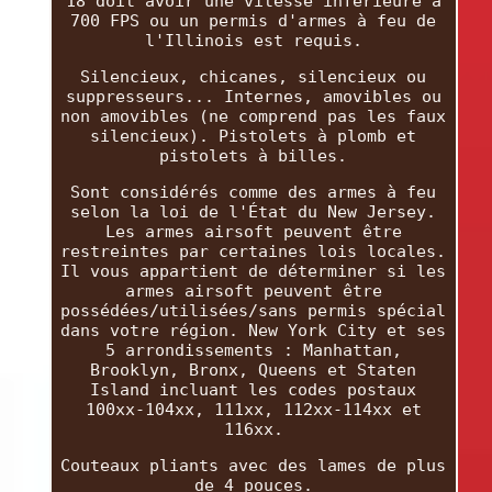
18 doit avoir une vitesse inférieure à
700 FPS ou un permis d'armes à feu de
l'Illinois est requis.
Silencieux, chicanes, silencieux ou
suppresseurs... Internes, amovibles ou
non amovibles (ne comprend pas les faux
silencieux). Pistolets à plomb et
pistolets à billes.
Sont considérés comme des armes à feu
selon la loi de l'État du New Jersey.
Les armes airsoft peuvent être
restreintes par certaines lois locales.
Il vous appartient de déterminer si les
armes airsoft peuvent être
possédées/utilisées/sans permis spécial
dans votre région. New York City et ses
5 arrondissements : Manhattan,
Brooklyn, Bronx, Queens et Staten
Island incluant les codes postaux
100xx-104xx, 111xx, 112xx-114xx et
116xx.
Couteaux pliants avec des lames de plus
de 4 pouces.