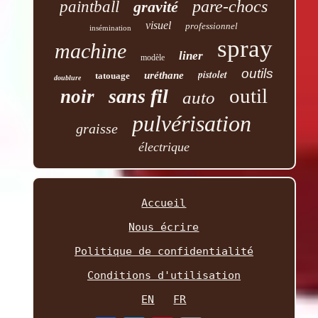
pare-chocs
paintball
gravité
visuel
professionnel
insémination
spray
machine
liner
modèle
outils
pistolet
uréthane
tatouage
doublure
outil
sans fil
noir
auto
pulvérisation
graisse
électrique
Accueil
Nous écrire
Politique de confidentialité
Conditions d'utilisation
EN
FR