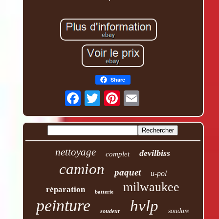
Share
nettoyage
devilbiss
complet
camion
paquet
u-pol
milwaukee
réparation
batterie
peinture
hvlp
soudure
soudeur