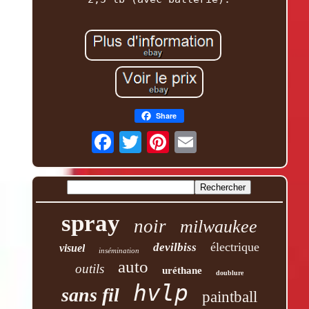
Share
spray
noir
milwaukee
électrique
devilbiss
visuel
insémination
auto
outils
uréthane
doublure
hvlp
sans fil
paintball