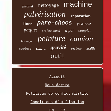
machine
nettoyage
pistolet
pulvérisation
réparation
pare-chocs
graisse
liner
paquet
u-pol
complet
professionnel
peinture
camion
tatouage
gravité
soudure
soudeur
modèle
batterie
outil
Accueil
Nous écrire
Politique de confidentialité
Conditions d'utilisation
EN
FR