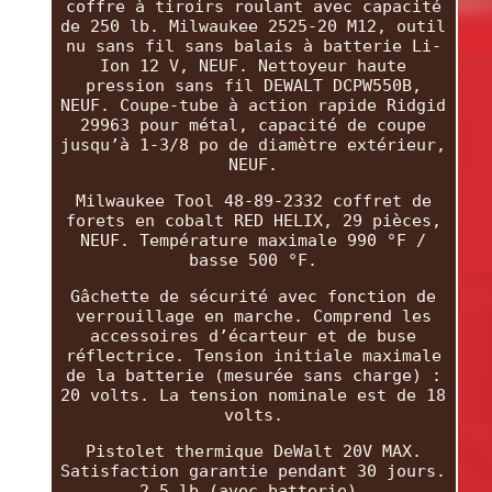
coffre à tiroirs roulant avec capacité
de 250 lb. Milwaukee 2525-20 M12, outil
nu sans fil sans balais à batterie Li-
Ion 12 V, NEUF. Nettoyeur haute
pression sans fil DEWALT DCPW550B,
NEUF. Coupe-tube à action rapide Ridgid
29963 pour métal, capacité de coupe
jusqu’à 1-3/8 po de diamètre extérieur,
NEUF.
Milwaukee Tool 48-89-2332 coffret de
forets en cobalt RED HELIX, 29 pièces,
NEUF. Température maximale 990 °F /
basse 500 °F.
Gâchette de sécurité avec fonction de
verrouillage en marche. Comprend les
accessoires d’écarteur et de buse
réflectrice. Tension initiale maximale
de la batterie (mesurée sans charge) :
20 volts. La tension nominale est de 18
volts.
Pistolet thermique DeWalt 20V MAX.
Satisfaction garantie pendant 30 jours.
2,5 lb (avec batterie).