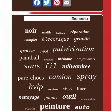
noir
réparation
modèle
batterie
gravité
électrique
complet
pulvérisation
graisse
u-pol
paintball
uréthane
professionnel
doublure
sans fil
milwaukee
spray
camion
pare-chocs
hvlp
liner
visuel
soudeur
outil
nettoyage
paquet
insémination
peinture
auto
pistolet