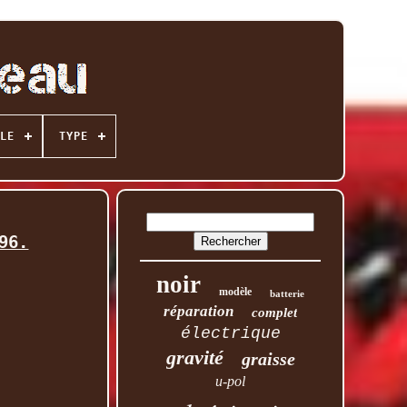
LE
TYPE
96.
noir
modèle
batterie
réparation
complet
électrique
gravité
graisse
u-pol