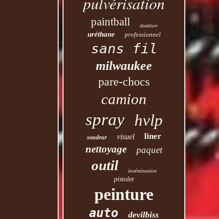
pulvérisation
paintball
doublure
uréthane
professionnel
sans fil
milwaukee
pare-chocs
camion
spray
hvlp
liner
visuel
soudeur
nettoyage
paquet
outil
insémination
pistolet
peinture
auto
devilbiss