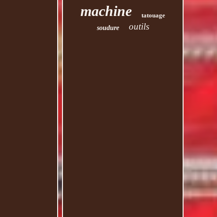
machine
tatouage
outils
soudure