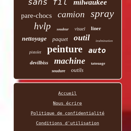
sans fil
milwaukee
spray
camion
pare-chocs
hvlp
liner
visuel
soudeur
outil
nettoyage
paquet
insémination
peinture
auto
pistolet
machine
devilbiss
tatouage
outils
soudure
Accueil
Nous écrire
Politique de confidentialité
Conditions d'utilisation