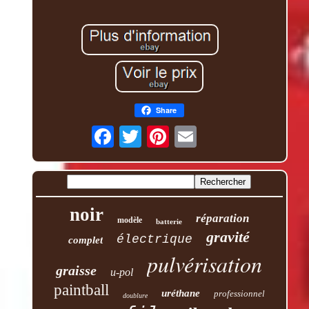
Share
noir
réparation
modèle
batterie
gravité
électrique
complet
pulvérisation
graisse
u-pol
paintball
uréthane
professionnel
doublure