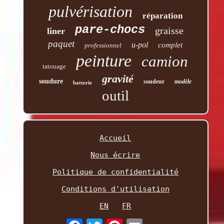
pulvérisation
réparation
pare-chocs
graisse
liner
paquet
u-pol
complet
professionnel
peinture
camion
tatouage
gravité
soudure
soudeur
modèle
batterie
outil
Accueil
Nous écrire
Politique de confidentialité
Conditions d'utilisation
EN
FR