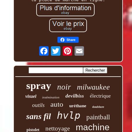
Share
spray
noir
milwaukee
électrique
devilbiss
visuel
insémination
auto
outils
uréthane
doublure
hvlp
sans fil
paintball
machine
nettoyage
pistolet