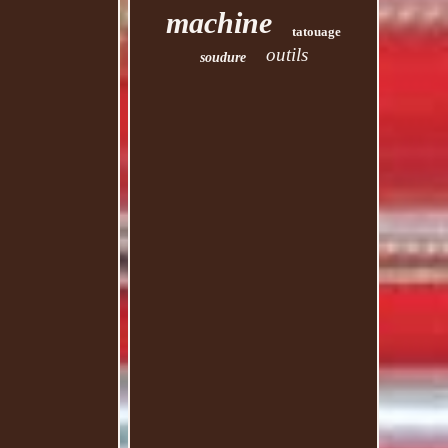
machine
tatouage
outils
soudure