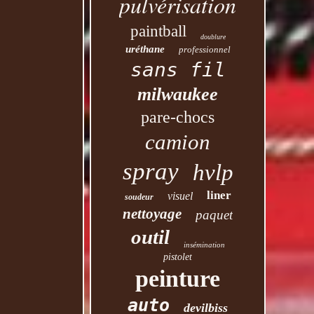
pulvérisation
paintball
doublure
uréthane
professionnel
sans fil
milwaukee
pare-chocs
camion
spray
hvlp
liner
visuel
soudeur
nettoyage
paquet
outil
insémination
pistolet
peinture
auto
devilbiss