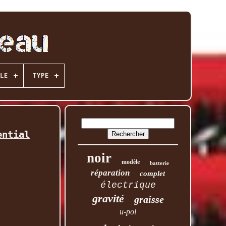
LE
TYPE
ential
noir
modèle
batterie
réparation
complet
électrique
gravité
graisse
u-pol