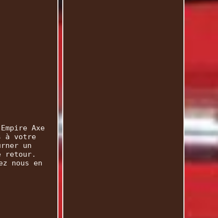
 Empire Axe
s à votre
urner un
e retour.
ez nous en