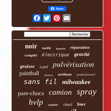
Share
noir
réparation
modèle
batterie
gravité
électrique
complet
pulvérisation
graisse
u-pol
paintball
uréthane
professionnel
doublure
sans fil
milwaukee
spray
camion
pare-chocs
hvlp
liner
visuel
soudeur