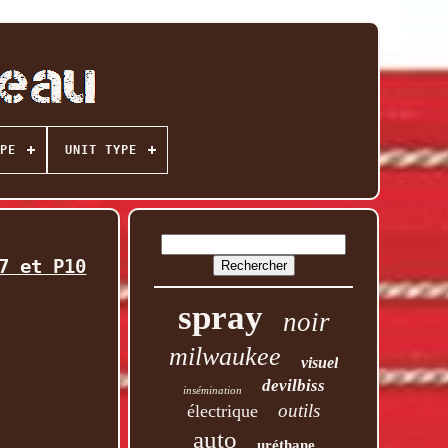
PE
UNIT TYPE
7 et P10
spray
noir
milwaukee
visuel
devilbiss
insémination
outils
électrique
auto
uréthane