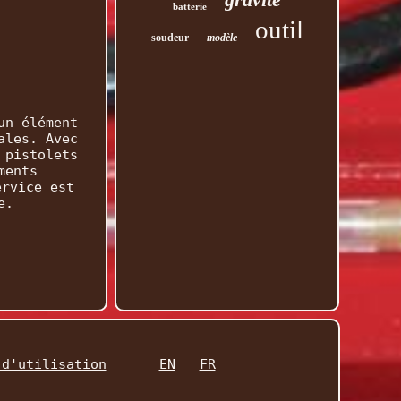
batterie
outil
soudeur
modèle
un élément
ales. Avec
 pistolets
ments
ervice est
e.
 d'utilisation
EN
FR