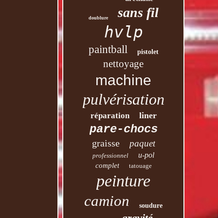
sans fil
doublure
hvlp
paintball
pistolet
nettoyage
machine
pulvérisation
liner
réparation
pare-chocs
graisse
paquet
u-pol
professionnel
complet
tatouage
peinture
camion
soudure
gravité