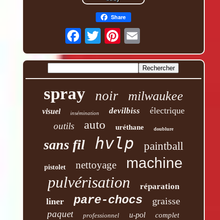
Share
spray
noir
milwaukee
électrique
devilbiss
visuel
insémination
auto
outils
uréthane
doublure
hvlp
sans fil
paintball
machine
nettoyage
pistolet
pulvérisation
réparation
pare-chocs
graisse
liner
paquet
u-pol
complet
professionnel