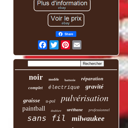
Share
noir
réparation
modèle
batterie
gravité
électrique
complet
pulvérisation
graisse
u-pol
paintball
uréthane
professionnel
doublure
sans fil
milwaukee