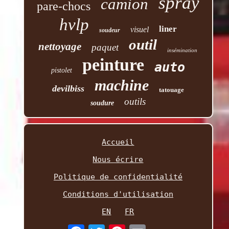
spray
camion
pare-chocs
hvlp
liner
visuel
soudeur
outil
nettoyage
paquet
insémination
peinture
auto
pistolet
machine
devilbiss
tatouage
outils
soudure
Accueil
Nous écrire
Politique de confidentialité
Conditions d'utilisation
EN
FR