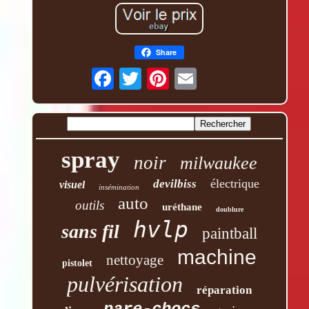
Share
spray
noir
milwaukee
électrique
devilbiss
visuel
insémination
auto
outils
uréthane
doublure
hvlp
sans fil
paintball
machine
nettoyage
pistolet
pulvérisation
réparation