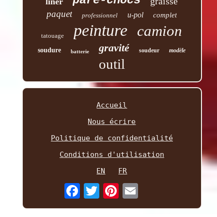
pare-chocs
graisse
liner
paquet
u-pol
complet
professionnel
peinture
camion
tatouage
gravité
soudure
soudeur
modèle
batterie
outil
Accueil
Nous écrire
Politique de confidentialité
Conditions d'utilisation
EN
FR