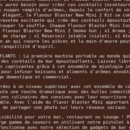
s aurez besoin pour créer ces cocktails incontour
s nuages remplis d'arômes, depuis le confort de vo
 élégant, le Flavour Blaster New Mini 2 Kit se co
revetée excitante qui crée des cocktails époustou
couper le souffle. Chaque Flavour Blaster Mini Co
 Flavour Blaster New Mini 2 Smoke Gun ; x1 Aroma 
 de charge ; x1 Réservoir jetable (violet), x1 At
n an qui couvre les pièces et la main-d'œuvre pou
tranquillité d'esprit.
FLANTS : La première machine portable au monde qu
 des cocktails de bar époustouflants. Laissez libr
s captivantes grâce à cet ensemble de mixologie i
 pour infuser boissons et aliments d'arômes envoût
ge domestique et commercial.
rées à un niveau supérieur avec cet ensemble de c
ute une touche dramatique avec des bulles comesti
ions culinaires des convives avec leur nourriture 
able. Avec l'aide du Flavor Blaster Mini apportant
 de partager une photo sur leurs réseaux sociaux.
isibilité pour votre bar, restaurant ou lounge ! P
rge gamme de saveurs en utilisant notre pistolet à
fonctionne avec notre sélection de gadgets de bar 