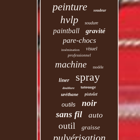
peinture
soudeur
hvlp
soudure
paintball
gravité
pare-chocs
visuel
insémination
professionnel
machine
modèle
spray
liner
tatouage
doublure
pistolet
uréthane
noir
outils
sans fil
auto
outil
graisse
pulvérisation