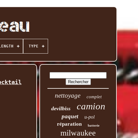
LENGTH
TYPE
ocktail
nettoyage
complet
camion
devilbiss
paquet
u-pol
réparation
batterie
milwaukee