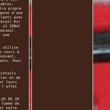
nables,
tre propre
mpose d'une
flants avec
cktail Kit
; x1 180ml
omiseur.
r une
i utilise
e cours à
nnovant,
ants. Pour
ocktails
bles et de
et leurs
 l'effet
LUS DE 20
 fumée de
et notre