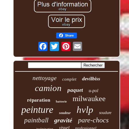
Share
nettoyage
devilbiss
complet
camion
paquet
u-pol
milwaukee
réparation
batterie
peinture
hvlp
soudure
soudeur
pare-chocs
paintball
gravité
visuel
professionnel
insémination