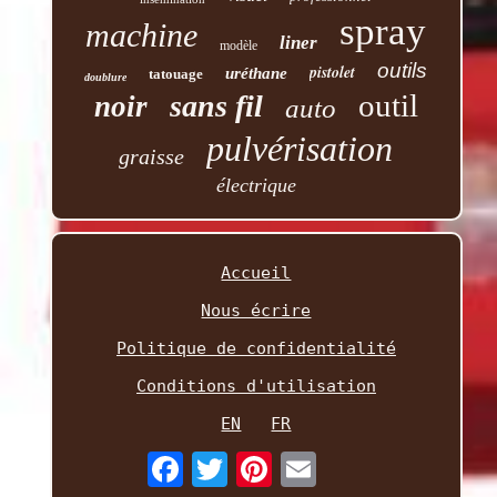
spray
machine
liner
modèle
outils
pistolet
uréthane
tatouage
doublure
outil
sans fil
noir
auto
pulvérisation
graisse
électrique
Accueil
Nous écrire
Politique de confidentialité
Conditions d'utilisation
EN
FR