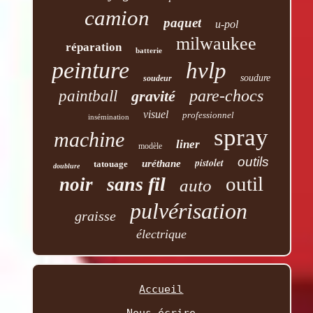
camion
paquet
u-pol
milwaukee
réparation
batterie
peinture
hvlp
soudure
soudeur
pare-chocs
paintball
gravité
visuel
professionnel
insémination
spray
machine
liner
modèle
outils
pistolet
uréthane
tatouage
doublure
outil
sans fil
noir
auto
pulvérisation
graisse
électrique
Accueil