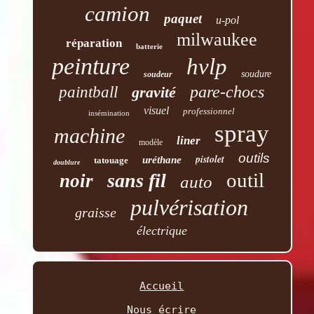
camion
paquet
u-pol
milwaukee
réparation
batterie
peinture
hvlp
soudure
soudeur
pare-chocs
paintball
gravité
visuel
professionnel
insémination
spray
machine
liner
modèle
outils
pistolet
uréthane
tatouage
doublure
outil
sans fil
noir
auto
pulvérisation
graisse
électrique
Accueil
Nous écrire