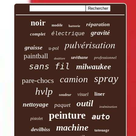
noir
réparation
modèle
batterie
gravité
électrique
complet
pulvérisation
graisse
u-pol
paintball
uréthane
professionnel
doublure
sans fil
milwaukee
spray
camion
pare-chocs
hvlp
liner
visuel
soudeur
outil
nettoyage
paquet
insémination
peinture
auto
pistolet
machine
devilbiss
tatouage