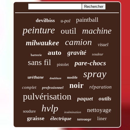
paintball
devilbiss
u-pol
peinture
machine
outil
camion
milwaukee
visuel
auto
gravité
soudeur
batterie
sans fil
pare-chocs
pistolet
spray
uréthane
modèle
doublure
noir
réparation
complet
professionnel
pulvérisation
paquet
outils
hvlp
nettoyage
soudure
insémination
graisse
électrique
liner
tatouage