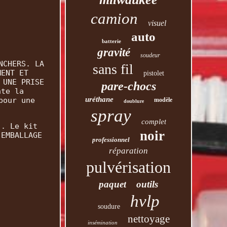
camion
visuel
auto
batterie
gravité
soudeur
NCHERS. LA
sans fil
MENT ET
pistolet
 UNE PRISE
pare-chocs
nte la
uréthane
pour une
modèle
doublure
spray
complet
). Le kit
noir
'EMBALLAGE
professionnel
réparation
pulvérisation
paquet
outils
hvlp
soudure
nettoyage
insémination