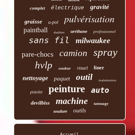
batterie
gravité
électrique
complet
pulvérisation
graisse
u-pol
paintball
uréthane
professionnel
doublure
sans fil
milwaukee
spray
camion
pare-chocs
hvlp
liner
visuel
soudeur
outil
nettoyage
paquet
insémination
peinture
auto
pistolet
machine
devilbiss
tatouage
outils
soudure
Accueil